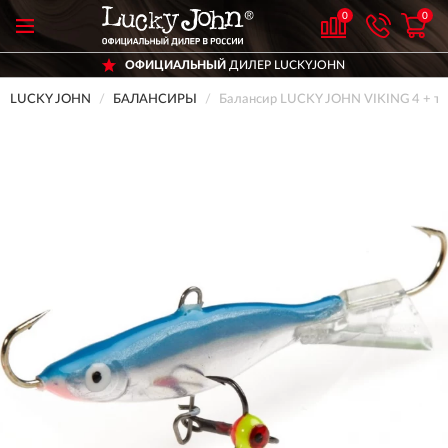
0
0
ОФИЦИАЛЬНЫЙ
ДИЛЕР LUCKYJOHN
LUCKY JOHN
БАЛАНСИРЫ
Балансир LUCKY JOHN VIKING 4 + т